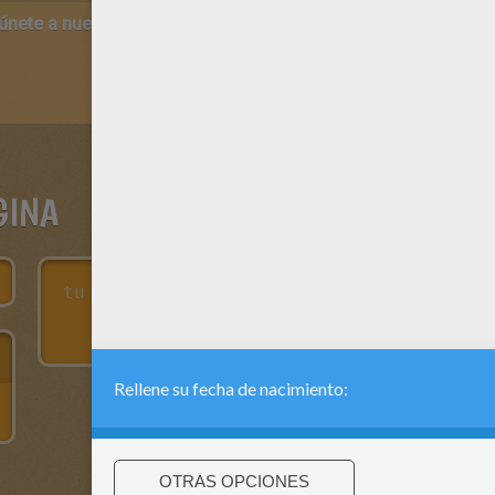
 únete a nuestro canal de vídeos para niños en Youtube:
http:/
GINA