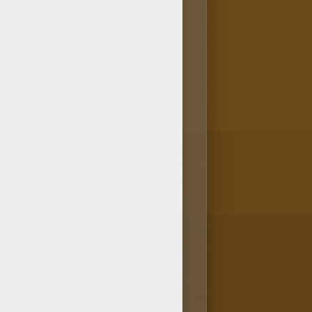
suarios porque es el
n gusto! ¿Eres fan de dibujos
de MILEY CYRUS para colorear,