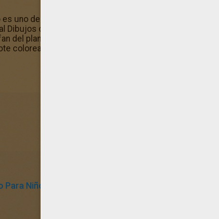
to es uno de los dibujos más seleccionado por nuestros u
al Dibujos de MILEY CYRUS para colorear. ¡Tienes muy bue
fan del planeta? Con Hellokids, procura imprimir Dibujos 
dote coloreando online.
o Para Niños