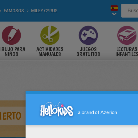
FAMOSOS
MILEY CYRUS
IBUJO PARA
ACTIVIDADES
JUEGOS
LECTURAS
NIÑOS
MANUALES
GRATUITOS
INFANTILE
IERTO