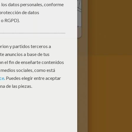
or Moon Baila
Manivela Bailando