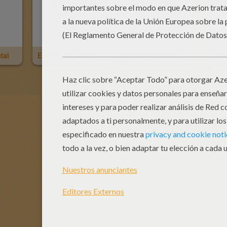
tal
El Corte De Cabello De Marge
HOMER Y MARGE SIMPSON
Sail