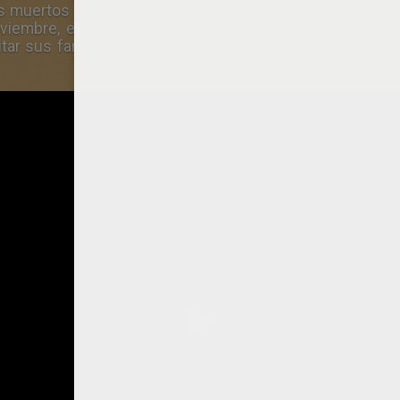
s muertos dando vida a un altar adornado por miles de a
noviembre, el mundo de los vivos y el mundo de los mue
tar sus familiares vivos. Por está misma razón el día de