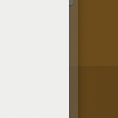
Un Portavelas Calavera
Un Esqueleto De Halloween
CA
os les encanta festejar a los
do del Día de los Muertos los
ritas
. En México el Día de los
particularidad del Día de los
tido y festivo. Cada familia