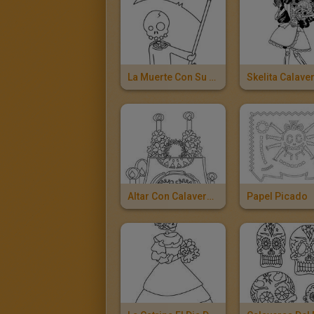
La Muerte Con Su Guadaña
Skelita Calave
Altar Con Calavera Del Dia De Los Muertos
Papel Picado