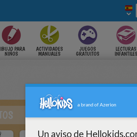
IBUJO PARA
ACTIVIDADES
JUEGOS
LECTURAS
NIÑOS
MANUALES
GRATUITOS
INFANTILE
TOS