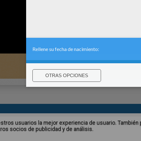
:
support@hellokids.com
|
Conditions
|
Cookies
|
La configuració
 nuestros usuarios la mejor experiencia de usuario. Tambié
ros socios de publicidad y de análisis.