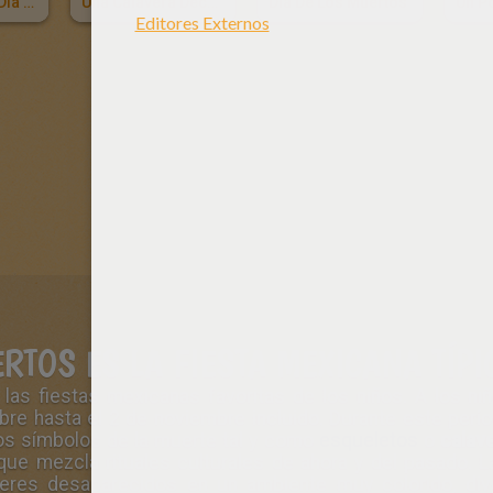
Calaveras Del Dia De Los Muertos
Una Calavera Decorada Del Dia De Los Muertos
Dia De Los Muertos
ERTOS ES LA FIESTA MEXICANA TÍPI
las fiestas mexicanas favoritas de los niños. A los niñ
re hasta el 2 de noviembre incluido. Durante este perío
los símbolos de la muerte tal y como
esqueletos
o
calave
ue mezcla rituales culturales de ahora y del pasado. La 
eres desaparecidos en un ambiente muy colorido, diver