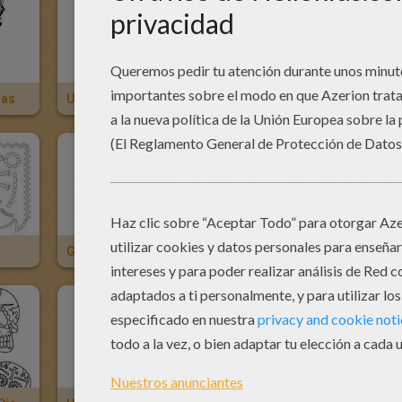
ras
Un Mariachi Esqueleto Para El Dia De Los Muertos
Una Calavera Mariachi Para El Dia De Los Muertos
Guirnalda De Papel Picado
Papel Picado Con Calavera