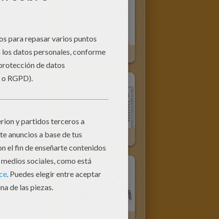
Una Calavera Decorada Mexicana Para El Dia De Los Muertos
Escena Del Dia De Los Muertos Con Calaveras Y La Catrina
Papel Picado Dia De Los Muertos
Papel Picado Del Dia De Los Muertos