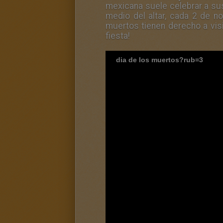
mexicana suele celebrar a su
medio del altar, cada 2 de 
muertos tienen derecho a visi
fiesta!
dia de los muertos?rub=3