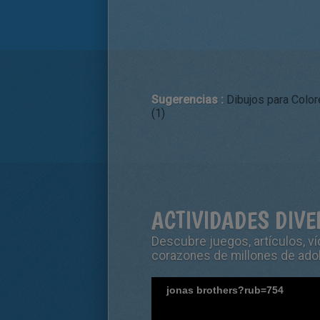
Sugerencias :
Dibujos para Color
(1)
ACTIVIDADES DIV
Descubre juegos, artículos, v
corazones de millones de adol
jonas brothers?rub=754