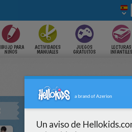
IBUJO PARA
ACTIVIDADES
JUEGOS
LECTURAS
NIÑOS
MANUALES
GRATUITOS
INFANTILE
S