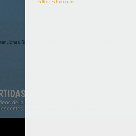
ear Jonas Brothers (4)
Videos y Tutoriales Jonas Brothers (2)
NO
ERTIDAS E INFORMACIÓN SOBRE LOS
ídeos de la banda de hermanos Jonas Brothers de Disney q
escentes a travès del mundo. D¡isfrútalo!