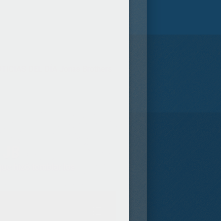
TICIAS DEL DÍA Jonas Brothers
 JB
ue hizó temblar los