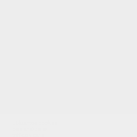
Utilizamos cookies
para analizar el
tráfico y dar a