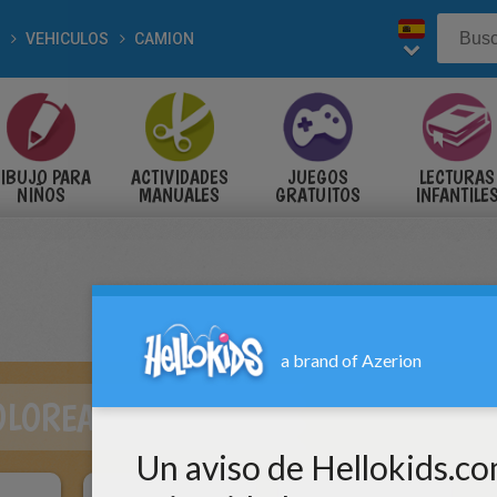
VEHICULOS
CAMION
IBUJO PARA
ACTIVIDADES
JUEGOS
LECTURAS
NIÑOS
MANUALES
GRATUITOS
INFANTILE
OLOREAR CAMION