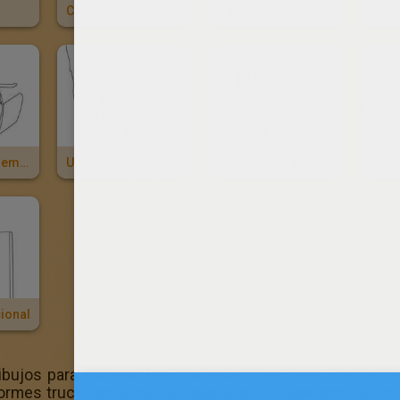
Camiones Americanos "trucks"
Camión Tractora Americana
Una Tractora Semirremolque
Un Camión De Mudanza
Un Camion Tanque Militar
ional
bujos para colorear los diferentes camiones. Podrás pi
ormes trucks americanos. ¡disfrútalo! Puede tambien col