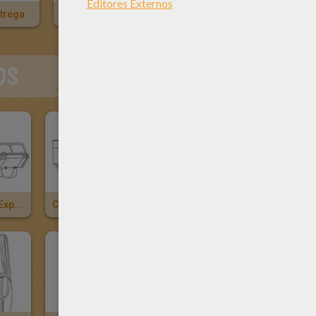
trega
Camion De Cemento
M813 CARGO TRUCK
OS
M820 Camion Expansible
Camion Truck M978
M917 DUMP TRUCK