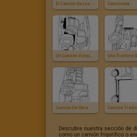
El Camión De Los Bomberos
Camioneta
Un Camión Volquete
Camión De Obra
Camión Tradic
Descubre nuestra sección de di
como un camión frigorífico o en