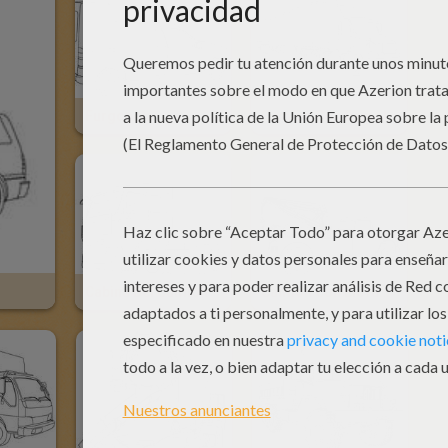
Furgoneta
Camión Con Remolque
Cabina Del Camion
Camion Con Elevador