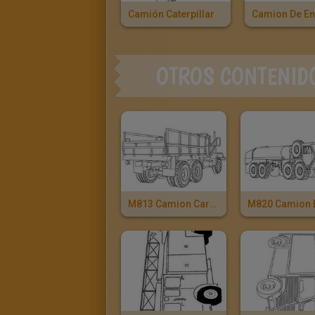
Camión Caterpillar
Camion De En
OTROS CONTENID
M813 Camion Cargo