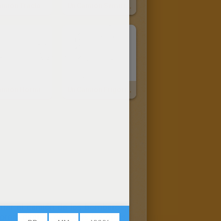
Un Camión Tractora
Un Camión Semirremolque
Un Camión Hormigonero
Un Camion Frigorífico
ntar el camión de los bomberos,
orear dibujos de todos los otros