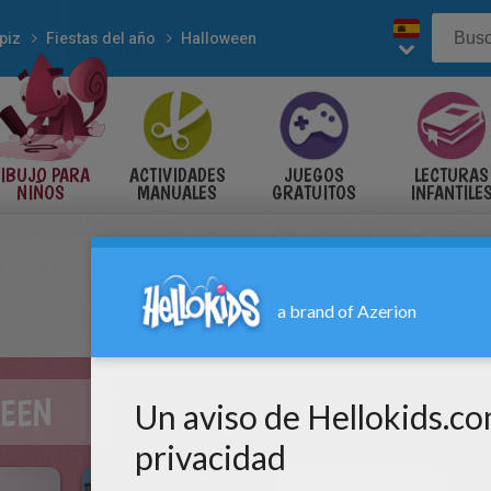
piz
Fiestas del año
Halloween
IBUJO PARA
ACTIVIDADES
JUEGOS
LECTURAS
NIÑOS
MANUALES
GRATUITOS
INFANTILE
EEN