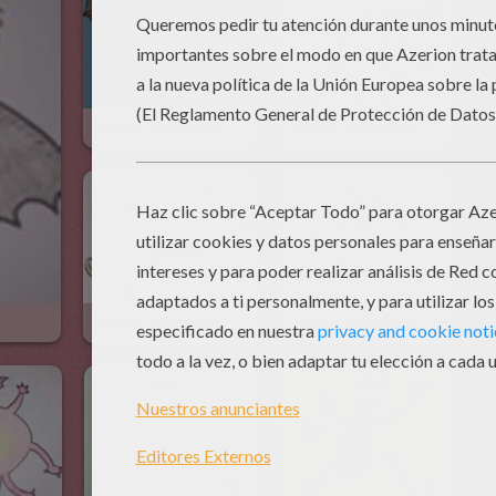
Dibujar Halloween - Un Murciélago
Dibujar Halloween - Una Bruja
Dibujar Halloween - Un Monstruo Viscoso
Dibujar Halloween - Un Cíclope