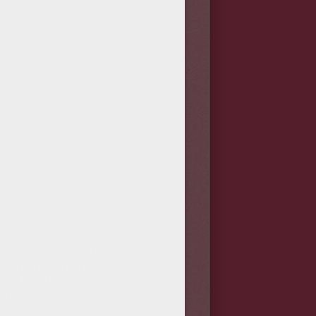
ífcos: dibujos de hombre lobo,
os,
dibujos de murcielagos
... Con
a tus familiares. Recibirás los
os demás!