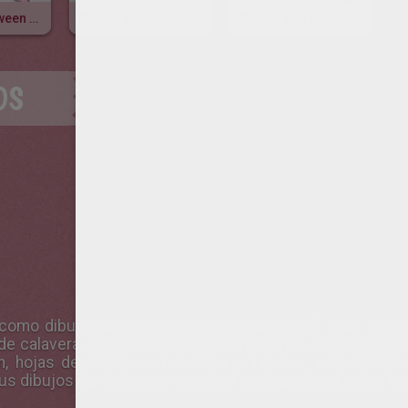
Dibujar Halloween - Un Diablo
Dibujar Halloween - Un Fantasma
Dibujar Una CALAVERA
OS
como dibujar los personajes de [Halloween] más terror
de calavera,
[brujas] espantosas, vampiros, espantapajar
, hojas de papel y rotuladores o lapices, sorprenderás 
tus
dibujos de Halloween
¡Lo ideal para asustar a todos l