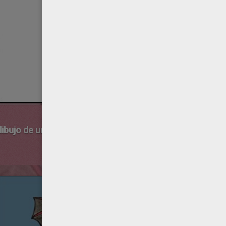
.
dibujo de un murciélago de Halloween de Andrea... ¡Envia
.