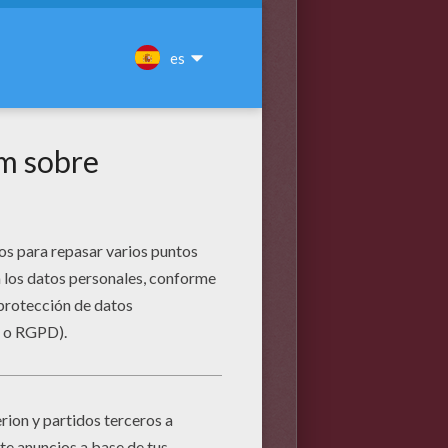
raleza, son polinizadores y
de sangre de ganado y a veces
sin embargo puede transmitir
ctados pueden causar daños
 lapiz afilado, un borrador y