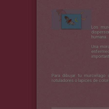
Los murc
disperso
humana.
Una mord
enfermed
important
Para dibujar tu murciélago
rotuladores o lapices de colore