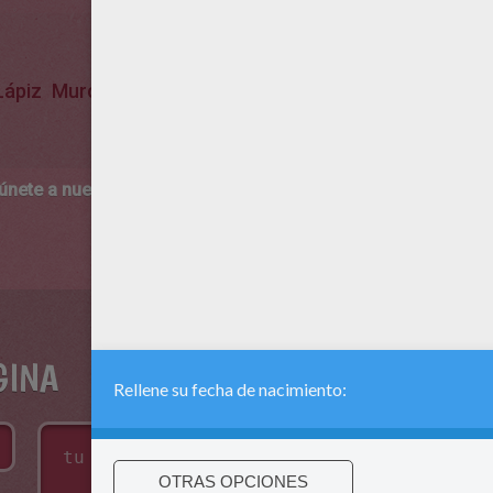
Lápiz
Murcielago
 únete a nuestro canal de vídeos para niños en Youtube:
http:/
GINA