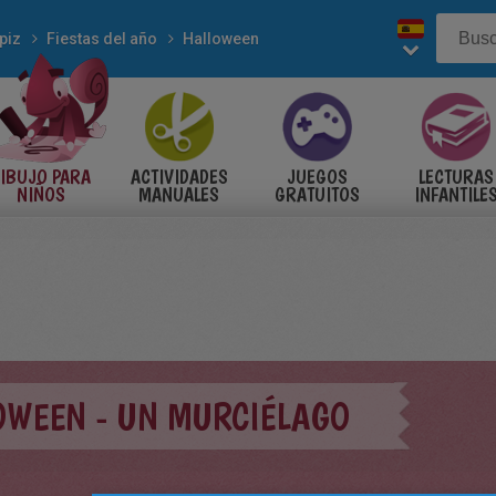
piz
Fiestas del año
Halloween
IBUJO PARA
ACTIVIDADES
JUEGOS
LECTURAS
NIÑOS
MANUALES
GRATUITOS
INFANTILE
OWEEN - UN MURCIÉLAGO