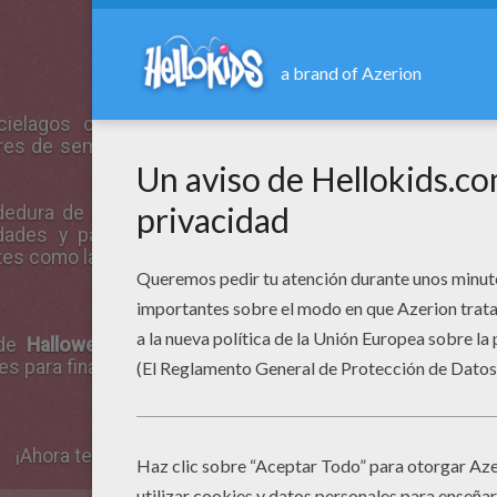
ielagos cumplen un papel muy importante en la natu
res de semillas. Sólo hay una especie que se alimenta 
edura de un murcielago vampiro resulta poco dañina; 
ades y parásitos en su saliva, que de no ser dete
es como la rabia.
 de
Halloween
, necesitas una hoja de papel blanco, un
s para finalizar tu obra.
¡Ahora te toca a ti! Sigue las intrucciones paso a paso.