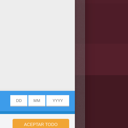
/bit.ly/20IQovi