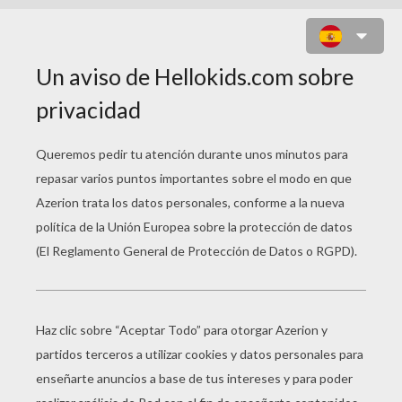
DIBUJAR HALLOWEEN - UN
MONSTRUO VISCOSO
¿Alguna vez, creiste que había un monstruo
bajo tu cama?
Para dibujar un monstruo de Halloween, toma
una hoja de papel, un lapiz y un borrador así
como tus bolígrafos y lapices de colores para
pintar tu obra terrorífica. Sigue las instrucciones
paso a paso para realizar tu dibujo de Halloween.
1 - Dibuja un círculo para su cabeza y una boca al