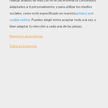
revés adentro, mira,
2 - Añade los dientes afilados, las patas, y 3
antenas con un ojo, mira,