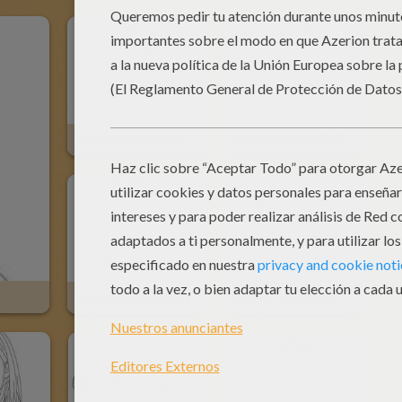
Emma Watson En Hermione Granger Con Su Varita Mágica
Emma Watson En Traje De Noche
Emma Watson En Hermione Granger
Retrato De Emma Watson Sonriendo