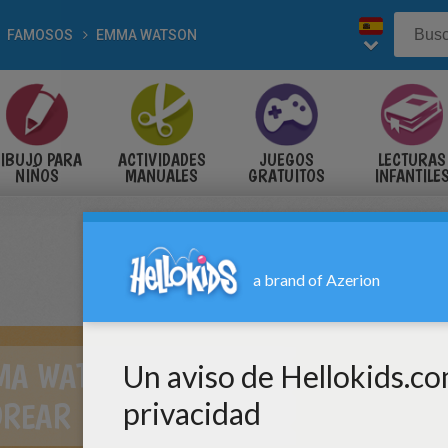
FAMOSOS
EMMA WATSON
IBUJO PARA
ACTIVIDADES
JUEGOS
LECTURAS
NIÑOS
MANUALES
GRATUITOS
INFANTILE
MA WATSON PARA
OREAR