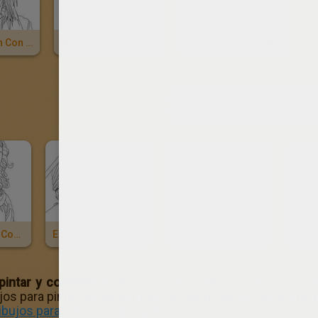
Emma Watson Con El Pelo Corto
Melena Ondulada De Emma Watson
Figura De Emma Watson En Falda
OTROS CON
Emma Watson Con Una Mano En Un Bolsillo
Emma Watson Sonriendo
Emma Watson
intar y colorear
. Yodibujo publica dibujos para color
jos para pintar de las actrices. ¡Pinta un dibujo de Emma
ibujos para colorear harry potter