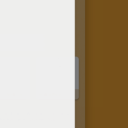
TENIDOS
Retrato De Emma Watson
Emma Watson
ear de [Emma Watson] que forman
 Watson para colorear! Yodibujo te