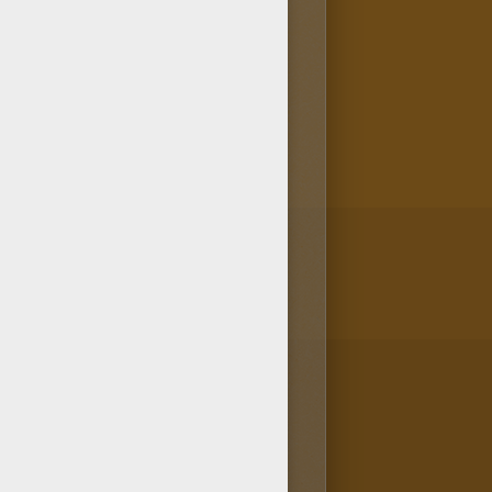
del dibujo. ¡Concéntrate y sé
okids. Los miembros de
onado muchos dibujos de la
 pintar favoritos.