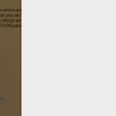
de emma watson con mucho cuidado sin rebasar los límites 
ntar uno de los más hermosos dibujos para pintar de Hell
te dibujo de Retrato de emma watson también han selecci
ON para colorear porque contiene todos sus dibujos para
to