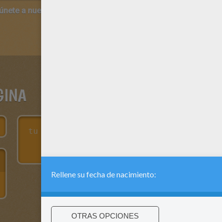
 únete a nuestro canal de vídeos para niños en Youtube:
http:/
GINA