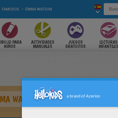
FAMOSOS
EMMA WATSON
IBUJO PARA
ACTIVIDADES
JUEGOS
LECTURAS
NIÑOS
MANUALES
GRATUITOS
INFANTILE
MMA WATSON