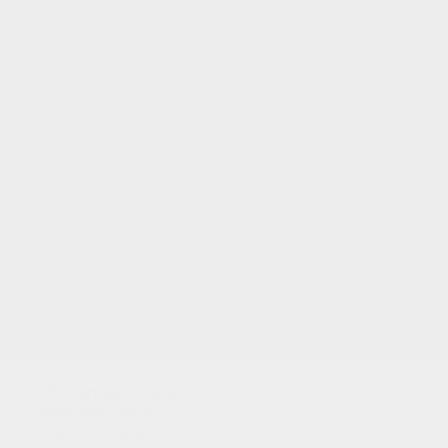
TUS PUNTOS
Utilizamos cookies
para analizar el
tráfico y dar a