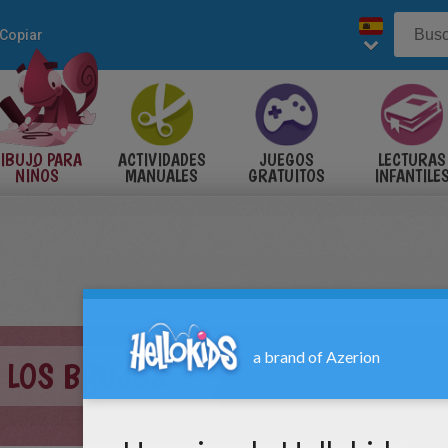
Copiar
IBUJO PARA
ACTIVIDADES
JUEGOS
LECTURAS
NIÑOS
MANUALES
GRATUITOS
INFANTILE
E LOS BRUJOS