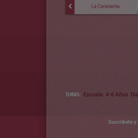
La Cenicienta
TEMAS:
Escuela
4-6 Años
Di
Suscríbete y