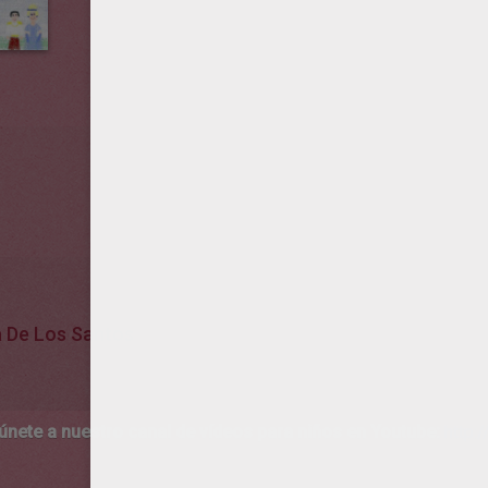
a De Los Santos
 únete a nuestro canal de vídeos para niños en Youtube:
http:/