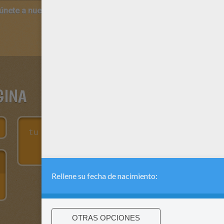
 únete a nuestro canal de vídeos para niños en Youtube:
http:/
GINA