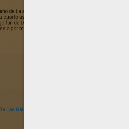
iseño de La armadura de batalla de Darth Vader podrás rec
tu cuarto así como todos los otros dibujos de la sección 
go fan de Dibujos para colorear STAR WARS! Decora esta l
selo por mail!.
De Las Galaxias