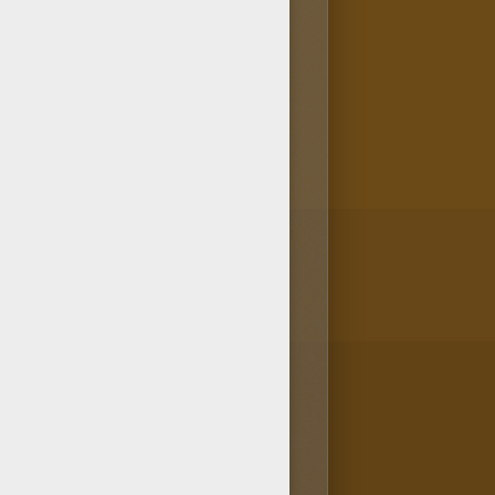
ortarlo con mucho cuidado y
Dibujos para colorear STAR
amina La armadura de batalla