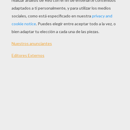
Ven, ven lejos de los malos sueños,
Donde nuestro amor no sienta miedo.
Volaremos juntos sin temer
la oscuridad, tu y yo.
Miles de kilómetros sin ti,
Nuestro camino se cruza al fin.
Quisiera ser un niño, que
Olvido crecer. Para estar bailando
Contigo una vez mas, robando
Las flores de tu jardín, y decirte
Las cosas q no supe decir.