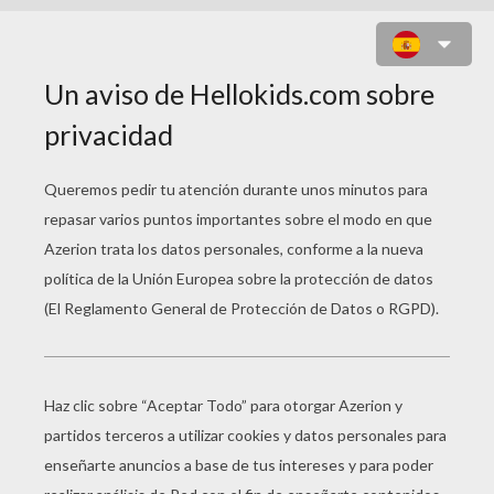
VEN, VEN (DRAGON BALL GT)
ven ven dragon ball gt