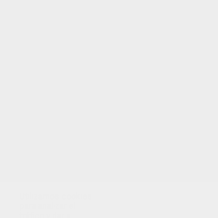
TUS PUNTOS
Utilizamos cookies
para analizar el
tráfico y dar a