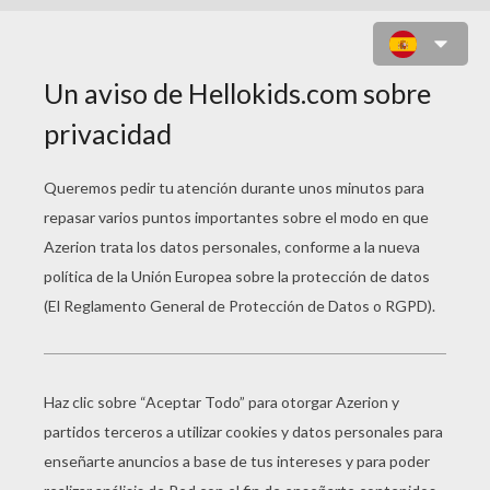
LUZ DE LUNA (SAILOR MOON)
luz de luna sailor moon