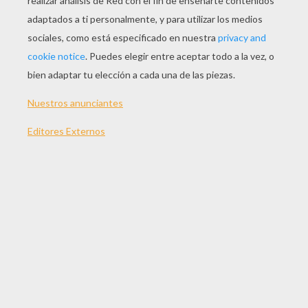
Y si aun asi no puedo ser sincera
Ni en mis sueños te lo confieso
Mis pensamientos giran en mi mente
Corto circuito me causaran
Ahora mismo quisiera verte
Asi llorar esa luz de Luna
La luz de Luna no me deja hablarte
Quiero saber que debo hacer
Un... Caleidoscopio es mi corazon
Luz... de Luna guia mi amor
Estrellas mil de la constelacion
contando a uno y me pregunto
Por el destino de mi amado
Bello romance creo en ti, se que el milagro se
hara...
ES EL MILAGRO DEL AMOR !!!!!!!!