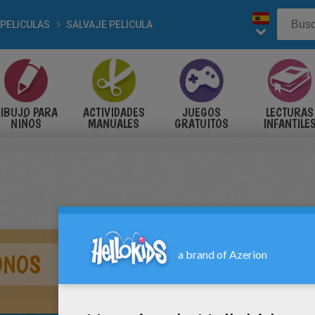
PELICULAS
SALVAJE PELICULA
IBUJO PARA
ACTIVIDADES
JUEGOS
LECTURAS
NIÑOS
MANUALES
GRATUITOS
INFANTILE
ONOS