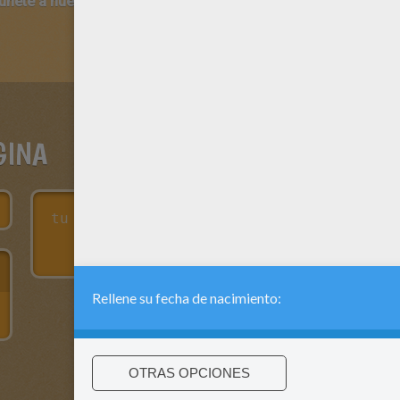
 únete a nuestro canal de vídeos para niños en Youtube:
http:/
GINA