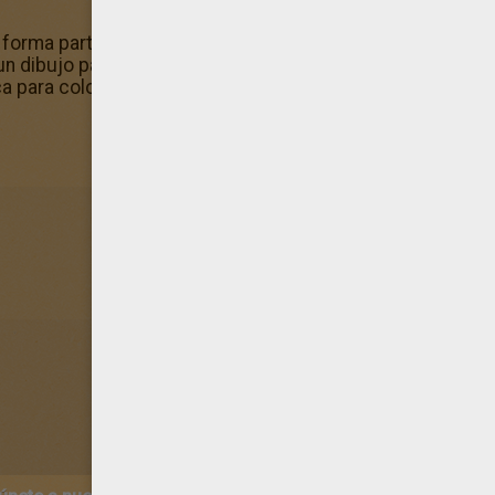
 forma parte del conjunto de Dibujos para colorear SALV
 dibujo para imprimir o para colorear online. También pue
ca para colorear en línea de Hellokids