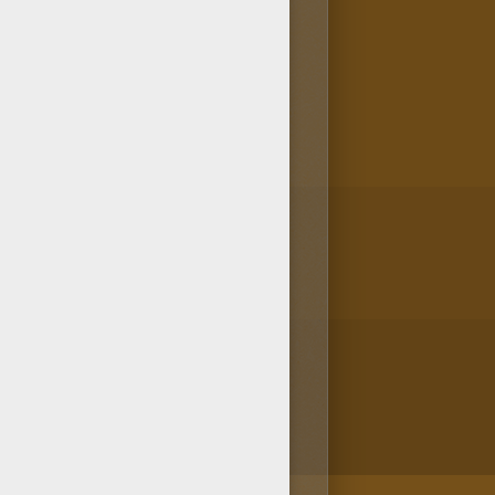
AJE PELICULA que te
des pintar online el dibujo