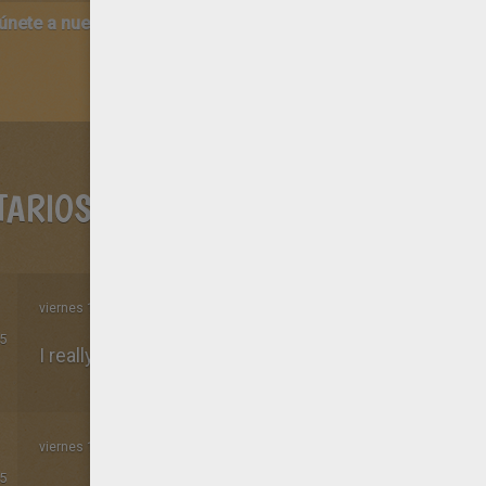
 únete a nuestro canal de vídeos para niños en Youtube:
http:/
TARIOS
viernes 17 de octubre de 2014 a la 01h50 de la manana
5
I really like this pagian
viernes 17 de octubre de 2014 a la 01h50 de la manana
5