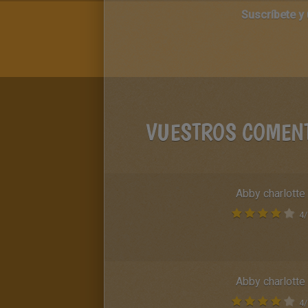
Suscríbete y
VUESTROS COMEN
Abby charlotte
4
/
Abby charlotte
4
/