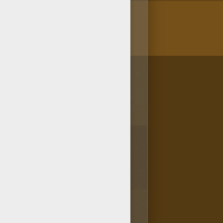
/bit.ly/20IQovi
2
vota(s) - Puntuación media
4
/
5