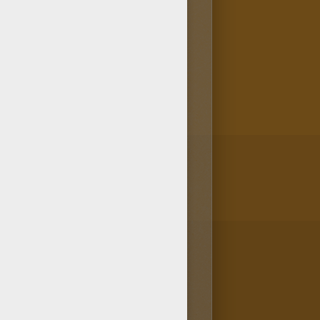
ogido el dibujo más bonito
r guardados pero este diseño
lo en tu ordenador o añadirlo a