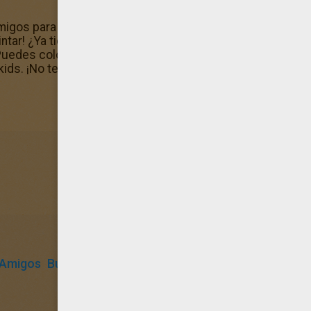
migos para colorear? ¡Por supuesto que sí ya que has esc
pintar! ¿Ya tienes muchos Dora y sus amigos para colorea
Puedes colorearlo con la fábrica para pintar, luego guardar
kids. ¡No te puedes perder este dibujo!
Amigos
Burro