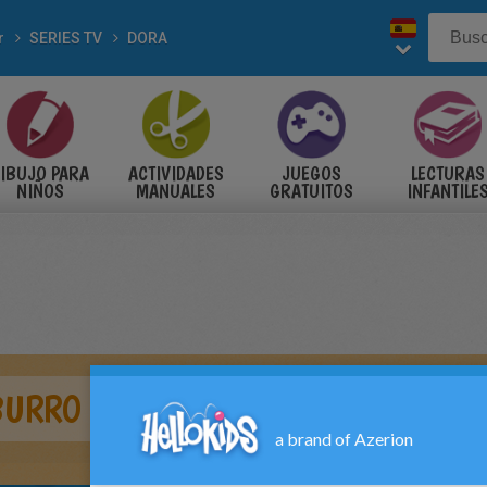
r
SERIES TV
DORA
IBUJO PARA
ACTIVIDADES
JUEGOS
LECTURAS
NIÑOS
MANUALES
GRATUITOS
INFANTILE
BURRO