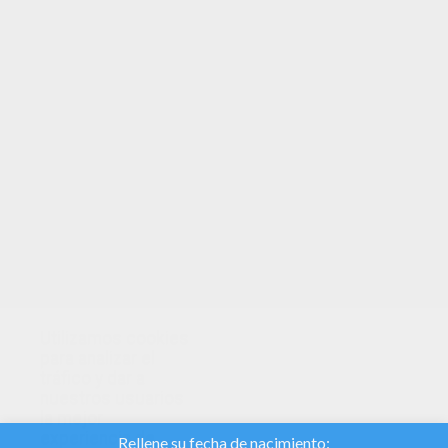
TUS PUNTOS
Utilizamos cookies
para analizar el
tráfico y dar a
nuestros usuarios
la mejor
experiencia de