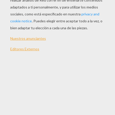
JUGAR
¡Juega al Mahjongg Candy, un juego muy divertido, en
Hellokids! Mahjongg Candy es un juego guay de la
categoría Juegos MAHJONG. Si te gusta este juego,
echa un vistazo en los demás juegos de esa categoría.
Tenemos muchísimos hermosos juegos para
divertirte, así que mira lo que hay y encuentra tu nuevo
favorito. ¡Qué te diviertas mucho jugándolos!