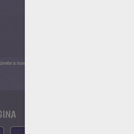
 únete a nuestro canal de vídeos para niños en Youtube:
http:/
GINA