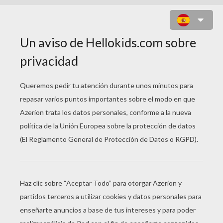
JUEGO PARA NIÑOS : LET'S
WORM!