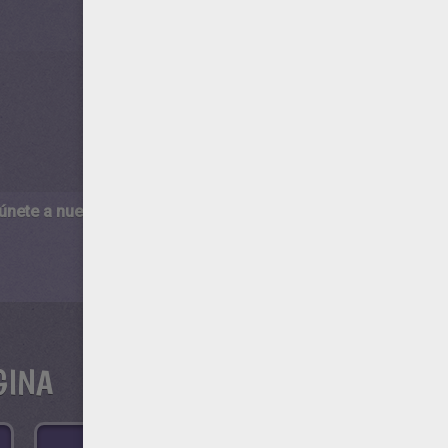
 únete a nuestro canal de vídeos para niños en Youtube:
http:/
GINA