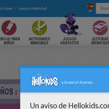
En Linea
Juegos Habilidad
IBUJO PARA
ACTIVIDADES
JUEGOS
LECTURAS
NIÑOS
MANUALES
GRATUITOS
INFANTILE
ÑOS : BIONIC RACE