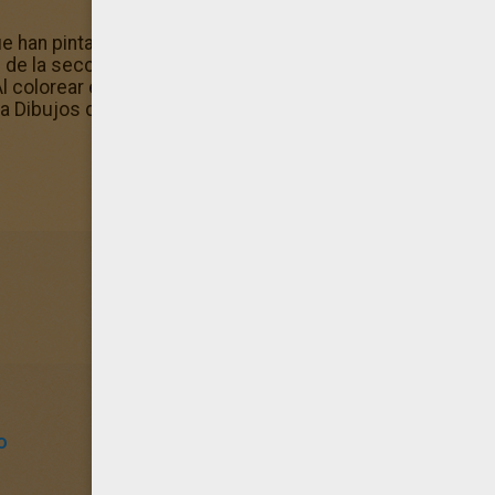
 han pintado este dibujo de La reina murciélago de Hall
de la sección Dibujos de Murciélagos para colorear por
Al colorear el dibujo La reina murciélago de Halloween, re
a Dibujos de Murciélagos para colorear realistas o al contr
o