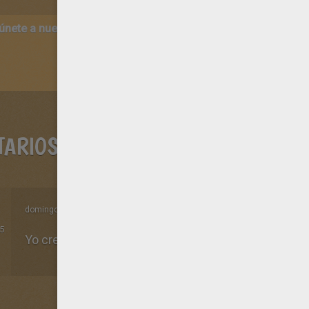
 únete a nuestro canal de vídeos para niños en Youtube:
http:/
TARIOS
domingo 28 de junio de 2015 a las 12h38 de la noche
5
Yo creo que los mursielagos son jeniales