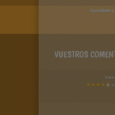
Suscríbete y
VUESTROS COMEN
kiara
4
/