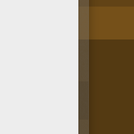
/bit.ly/20IQovi
1
vota(s) - Puntuación media
4
/
5