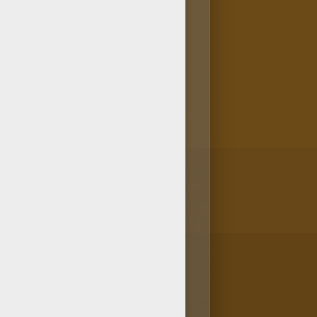
oween también han
que contiene todos sus
cuerda los colores originales
ario da rienda suelta a tu