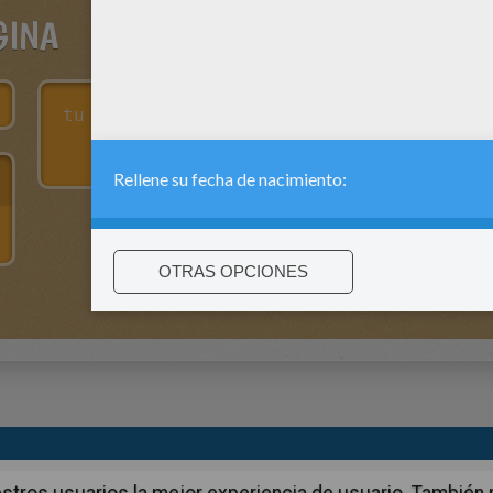
GINA
:
support@hellokids.com
|
Conditions
|
Cookies
|
La configuració