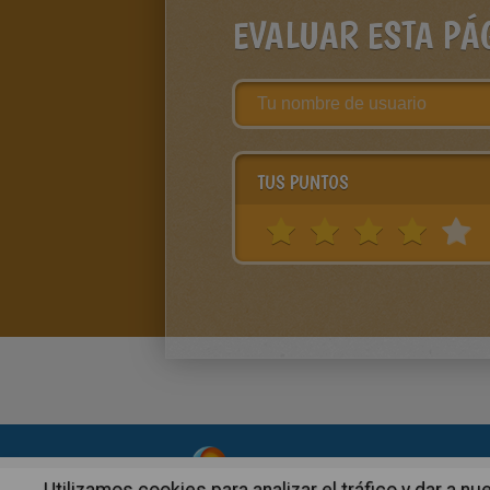
EVALUAR ESTA PÁ
TUS PUNTOS
About
|
Advertising
| Contact