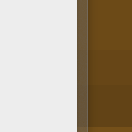
lo con lápices o directamente
ción de MAX STEEL para
 más dibujos.