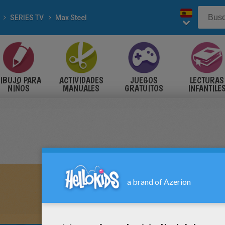
SERIES TV
Max Steel
IBUJO PARA
ACTIVIDADES
JUEGOS
LECTURAS
NIÑOS
MANUALES
GRATUITOS
INFANTILE