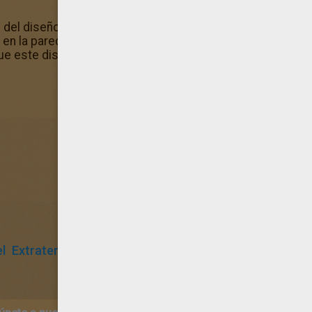
s del diseño de este magnífico dibujo de Ven ghan? ¡Pínta
lo en la pared de tu habitación. Tenemos una amplia colec
e este diseño de Ven ghan, por si acaso desees imprimir
l
Extraterrestre