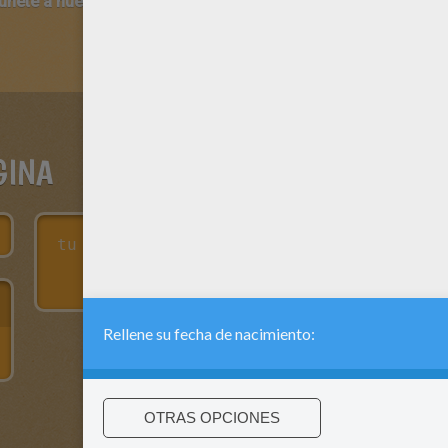
 únete a nuestro canal de vídeos para niños en Youtube:
http:/
GINA