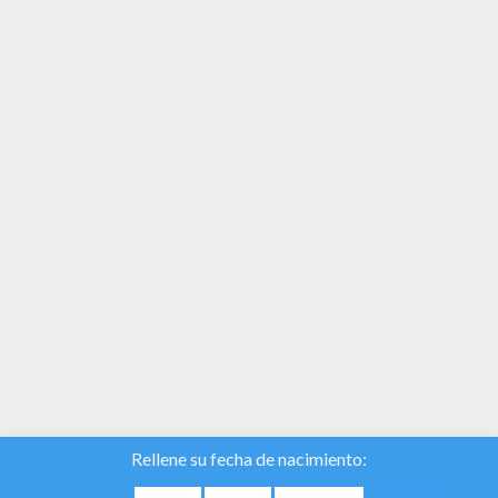
TUS PUNTOS
Utilizamos cookies
para analizar el
tráfico y dar a
nuestros usuarios
la mejor
experiencia de
usuario. También