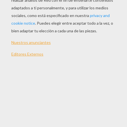
¡Decora tu casa con
Amor
para el Día de los
Enamorados! Fabrica hermosas tiras colgantes con
corazones y ángeles y suspendelas donde quieras.
MATERIAL NECESARIO
Impresora color
Hojas de papel blanco
Cordón de color o hilo transparente (20
centimetros cada uno)
Tijeras
Pegamento
Tiempo: 40 minutos
CÓMO HACER LAS TIRAS DE CORAZONES Y
ÁNGELES
Imprimir todas las plantillas que hay abajo (2
plantillas de corazones + 2 plantillas de
ángeles)