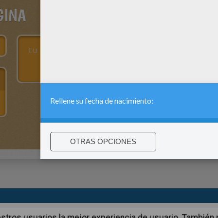
GINA
:
support@hellokids.com
|
Conditions
|
Cookies
|
La configuració
 nuestros usuarios la mejor experiencia de usuario. Tambié