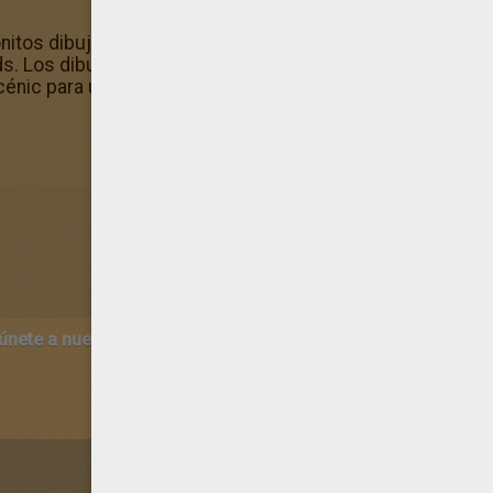
tos dibujos para pintar. El dibujo de Calandria del Scénic
ids. Los dibujos para pintar de Hellokids son muy famoso
cénic para usuarios muy especiales como tú. ¡Eres un VIP, 
 únete a nuestro canal de vídeos para niños en Youtube:
http:/