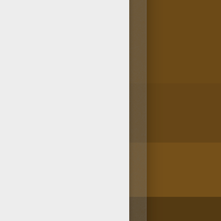
 es gratis, así como todos los
s. Sin embargo, reservamos
disfrútalo!
/bit.ly/20IQovi