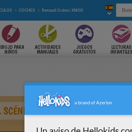
CULOS
COCHES
Renault Scénic XMOD
IBUJO PARA
ACTIVIDADES
JUEGOS
LECTURAS
NIÑOS
MANUALES
GRATUITOS
INFANTILE
 SCÉNIC