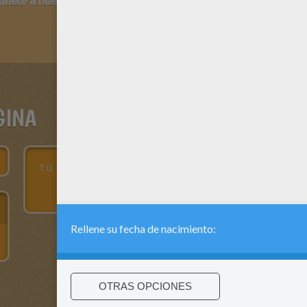
 únete a nuestro canal de vídeos para niños en Youtube:
http:/
GINA