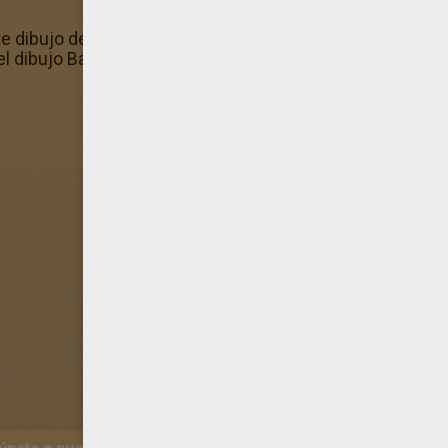
este dibujo de Bailarina Tara en El lago de los Cisnes te sal
 dibujo Bailarina Tara en El lago de los Cisnes con la fábr