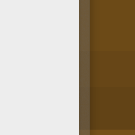
drá muy bien una vez pintado.
ica para colorear en línea de