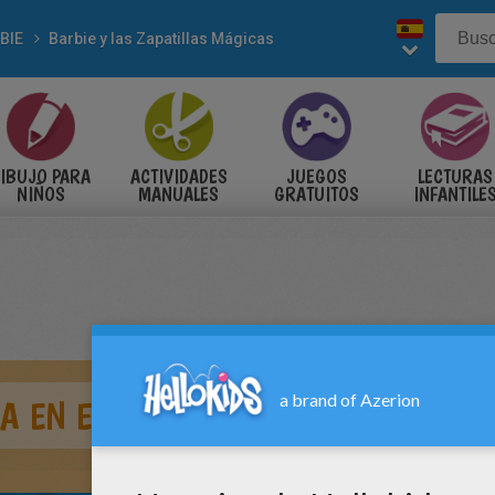
BIE
Barbie y las Zapatillas Mágicas
IBUJO PARA
ACTIVIDADES
JUEGOS
LECTURAS
NIÑOS
MANUALES
GRATUITOS
INFANTILE
A EN EL LAGO DE LOS CISNES