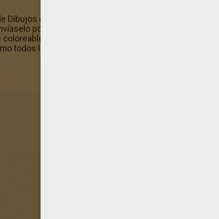
 de Dibujos de BARBIE en Una Navidad Perfecta para color
nvíaselo por mail!. Hellokids te ofrece este diseño de B
e coloreables del canal Dibujos de BARBIE en Una Navidad 
como todos los otros recursos infantiles que proponemos. ¡