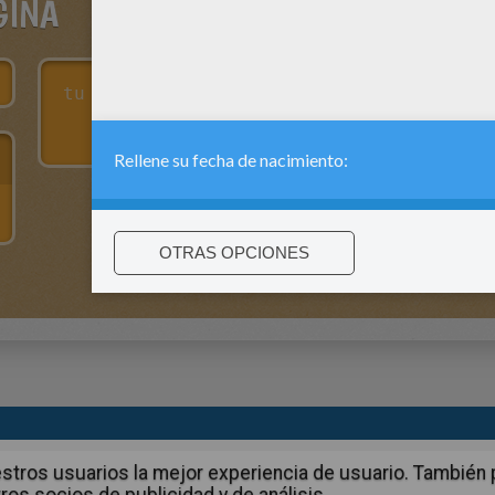
GINA
:
support@hellokids.com
|
Conditions
|
Cookies
|
La configuració
 nuestros usuarios la mejor experiencia de usuario. Tambié