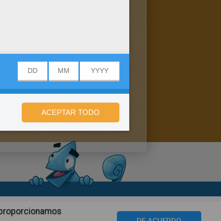
n de privacidad
n proporcionamos
©2016 Azerion. All rights reserved.