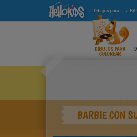
Dibujos para Colorear
BA
DIBUJOS PARA
D
COLOREAR
BARBIE CON S