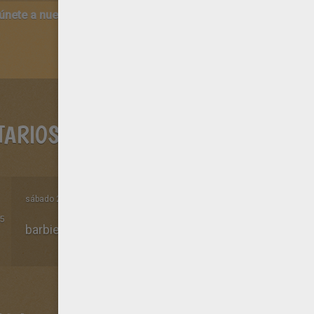
 únete a nuestro canal de vídeos para niños en Youtube:
http:/
TARIOS
sábado 27 de junio de 2015 a las 02h07 de la manana
5
barbie eres la mejor