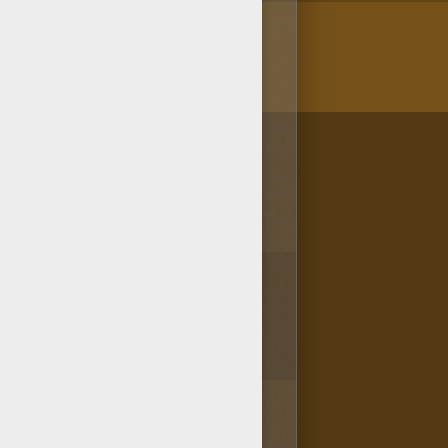
/bit.ly/20IQovi
1
vota(s) - Puntuación media
5
/
5