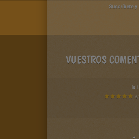
Suscríbete y
VUESTROS COMEN
lali
5
/