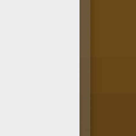
ear! Decora esta lamina BARBIE
ARBIE con sus hermanas que
Perfecta para colorear. Es un
Disfrútalo!