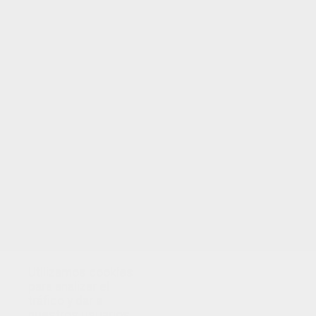
TUS PUNTOS
Utilizamos cookies
para analizar el
tráfico y dar a
nuestros usuarios