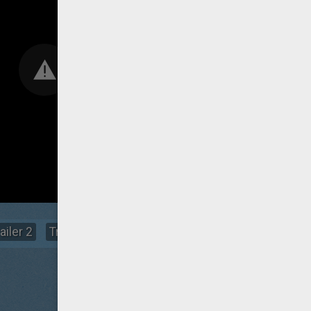
ailer 2
Trailer
Saludo Guillermo del Toro
Clip 2
C