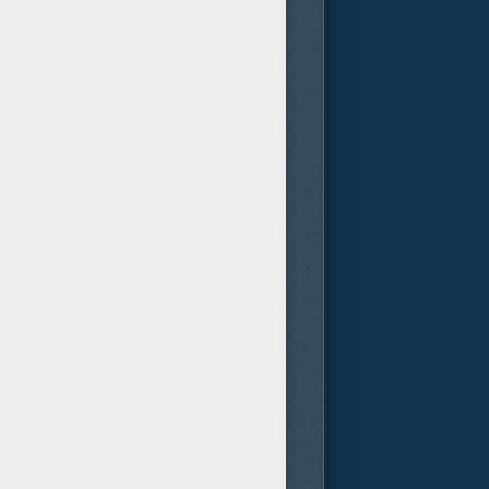
os. Pictures y Legendary
ir del mar, se inicia una
d durante interminables años.
obots, llamados Jaegers, que
 puente neural. Pero incluso
a, las fuerzas que defienden a
cabado (Charlie Hunnam) y un
 a un legendario pero al