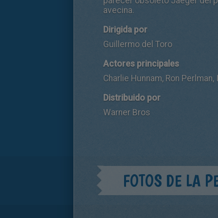
parecer obsoleto Jaeger del p
avecina.
Dirigida por
Guillermo del Toro
Actores principales
Charlie Hunnam, Ron Perlman, I
Distribuido por
Warner Bros
FOTOS DE LA P