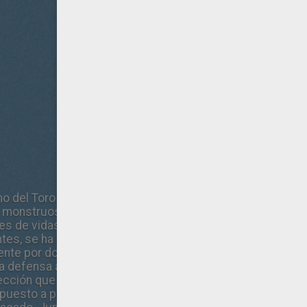
o del Toro llega “Pacific Rim.”, una película de “Warner Br
monstruosas criaturas, denominadas Kaiju, comienzan a sal
es de vidas y que consumirá los recursos de la humanida
antes, se ha diseñado un tipo especial de arma: enormes r
nte por dos pilotos cuyas mentes están bloqueadas en un
 defensa ante los incansables Kaiju. A punto de la derrot
ección que recurrir a dos insólitos héroes: un ex piloto a
puesto a prueba (Rinko Kikuchi). Ambos se unen para traer