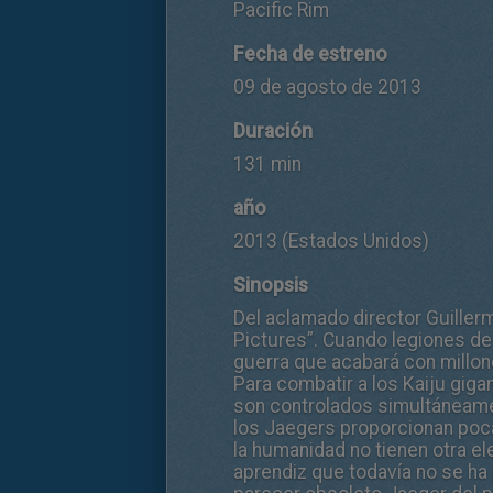
Pacific Rim
Fecha de estreno
09 de agosto de 2013
Duración
131 min
año
2013 (Estados Unidos)
Sinopsis
Del aclamado director Guillerm
Pictures”. Cuando legiones de 
guerra que acabará con millon
Para combatir a los Kaiju gig
son controlados simultáneame
los Jaegers proporcionan poca
la humanidad no tienen otra el
aprendiz que todavía no se ha 