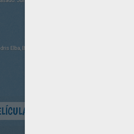
asado. Juntos, son la última esperanza de la humanidad f
dris Elba, Burn Gorman, Charlie Day, Diego Klattenhoff
ELÍCULA