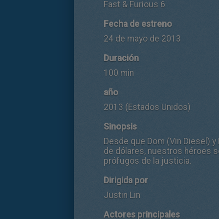
Fast & Furious 6
Fecha de estreno
24 de mayo de 2013
Duración
100 min
año
2013 (Estados Unidos)
Sinopsis
Desde que Dom (Vin Diesel) y B
de dólares, nuestros héroes s
prófugos de la justicia.
Dirigida por
Justin Lin
Actores principales