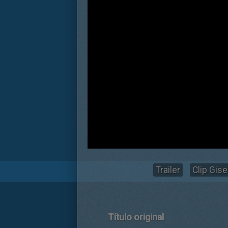
Trailer
Clip Gise
Título original