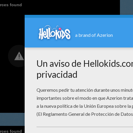
urces found
urces found