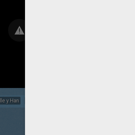
lle y Han
Clip Necesito tu ayuda
En el rodaje
Dentro