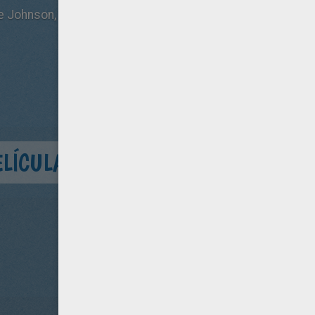
ne Johnson, Jordana Brewster, Michelle Rodriguez
ELÍCULA