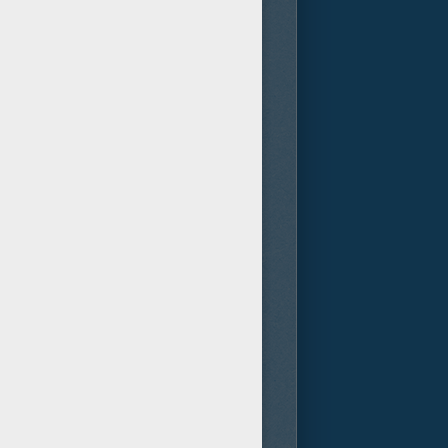
 se hicieron con cien millones
gresar a casa ya que son