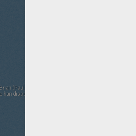
rian (Paul Walker) destruyeron el imperio de un mafioso y
e han dispersado por el planeta. Pero siguen sin poder re