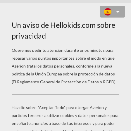
ROSA ROJA TARJETA POP-UP
PARA EL DÍA DE LA MADRE
Haz clic en la imagen para imprimir tu tarjeta
pop-up ROSA ROJA para tu Mamá.
Fabrica y regala esta tarjeta Rosa Roja a tu
Mamá en su dia de la madre. Para hacer tu
tarjeta, descarga e imprime las plantillas y luego
recorta cada parte con mucho cuidado. Para
armar tu tarjeta, utiliza pegamento. Sólo te queda