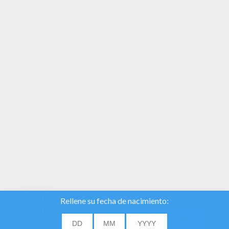
TUS PUNTOS
Utilizamos cookies
para analizar el
tráfico y dar a
nuestros usuarios
la mejor
experiencia de
usuario. También
proporcionamos
DE ACUERDO