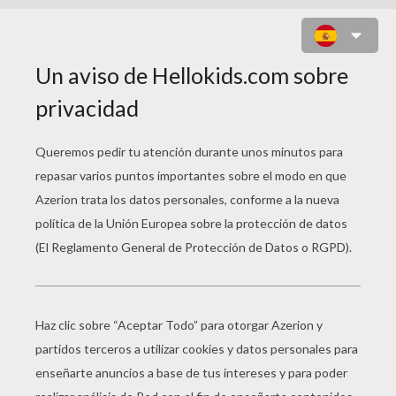
VIDEOCLIP
Título original
Videoclip Vicky el vikingo
Fecha de estreno
02 de diciembre de 2011
año