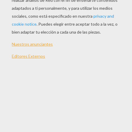
0 (Alemania)
Sinopsis
Videoclip del tema musical principal, el popular
"Hey Hey Vicky", está interpretado por el grupo
"El Hombre linterna", al frente del cual están Juan
Ibáñez y Damian, las populares hormigas del
programa de televisión El Hormiguero, así como
otras estrellas de ese show, como Marron.
Dirigida por
Christian Ditter
Actores principales
Waldermar Kobus, Jonas Hämmerle, Günther
Kaufmann, Olaf Krätze
Distribuido por
Aurum