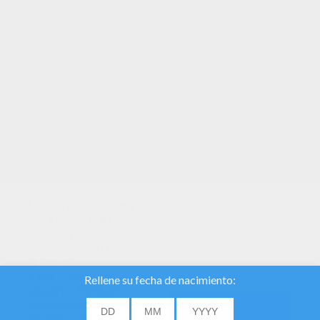
TUS PUNTOS
Utilizamos cookies
para analizar el
tráfico y dar a
nuestros usuarios
la mejor
experiencia de
usuario. También
proporcionamos
DE ACUERDO
información sobre