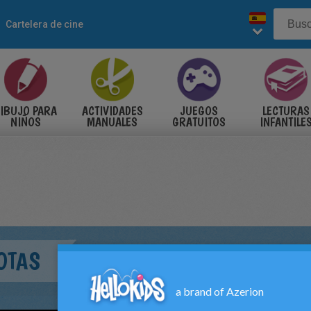
Cartelera de cine
IBUJO PARA
ACTIVIDADES
JUEGOS
LECTURAS
NIÑOS
MANUALES
GRATUITOS
INFANTILE
OTAS