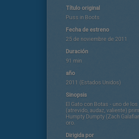
Título original
Puss in Boots
Fecha de estreno
25 de noviembre de 2011
Duración
91 min
año
2011 (Estados Unidos)
Sinopsis
El Gato con Botas - uno de los
(atrevido, audaz, valiente) pri
Humpty Dumpty (Zach Galafiana
oro.
Dirigida por