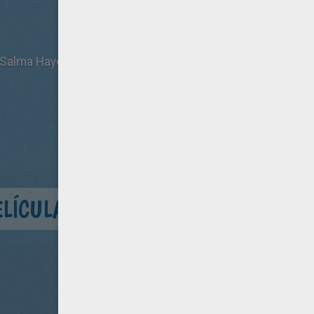
 Salma Hayek, Zach Galifianakis
ELÍCULA