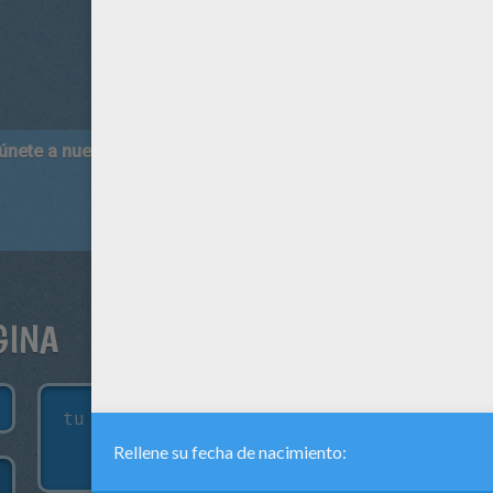
 únete a nuestro canal de vídeos para niños en Youtube:
http:/
GINA