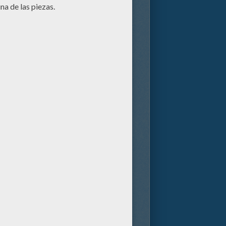
as hilarantes y valientes
e se junta con el inteligente
moso ganso que pone huevos de