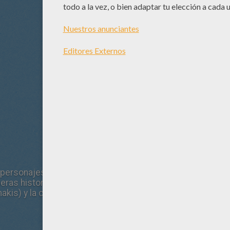
 personajes más queridos del universo de Shrek - cuenta l
meras historias de aventura del gato (Antonio Banderas) qu
kis) y la callejera Kitty (Salma Hayek) para robar el fa