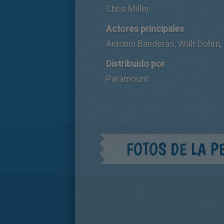
Chris Miller
Actores principales
Antonio Banderas, Walt Dohrn,
Distribuido por
Paramount
FOTOS DE LA P