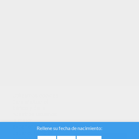
TUS PUNTOS
Utilizamos cookies
para analizar el
tráfico y dar a
nuestros usuarios
la mejor
experiencia de
usuario. También