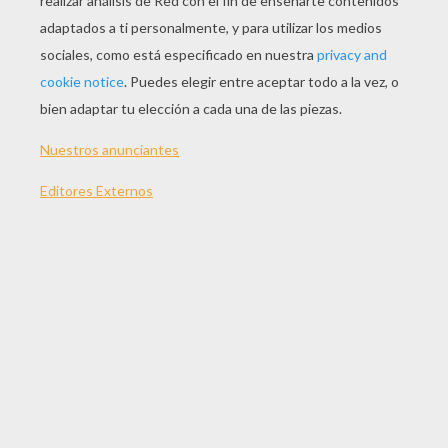
Fecha de estreno
31 de agosto de 2011
Duración
78 min
año
2011 (Reino Unido, Estados Unidos)
Sinopsis
Cuando ya creías que Phineas y Ferb no podían
sorprenderte más, aparecen viviendo aventuras
en una nueva dimensión. Por primera vez en una
historia de larga duración: Phineas y Ferb, A
Través De La Segunda Dimensión.Phineas, Ferb y
Perry siguen al Doctor Doofenshmirtz a través de
su ?Otro-dimensionator? y se encuentran en un
universo alternativo donde un doble realmente
malévolo del Doctor Doof domina el mundo con