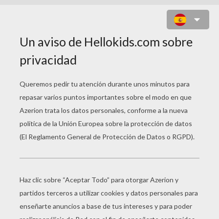
CLIPS EXTRAS PHINEAS Y FERB,
LA PELÍCULA
Segunda Dimension
Verano
Título original
Clips Extras Phineas y Ferb, la película