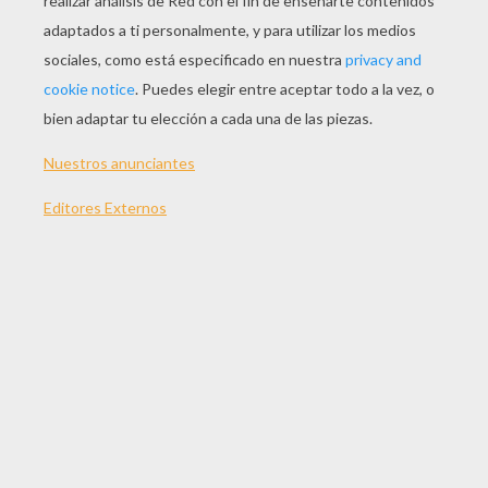
2009 ()
Sinopsis
La princesa Bluerose es un pequeño gnomo que
vive en las montañas. Allí, una comunidad de
gnomos se encarga de controlar el paso de la
noche al día durante la hora mágica, gracias a la
plata mágica que sólo ellos poseen. Un día un
grupo de gnomos y humanos roban la plata,
condenando así al mundo a vivir en penumbra
para siempre. La princesa Bluerose se
embarcará en una misión para recuperar la plata
mágica.
Dirigida por
Katarina Launing, Roar Uthaug
Actores principales
Sigve Bøe, Simen Bakken, Nikoline Ursin Erichsen,
Kari Ann Grønsund, Kyrre Hellum