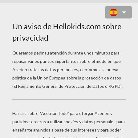
LA MONTAÑA MÁGICA
Título original
Julenatt i Blåfjell
Fecha de estreno
17 de diciembre de 2010
año