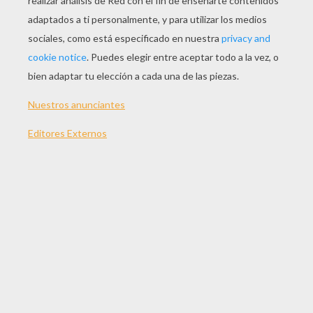
80 min
año
2008 (Francia)
Sinopsis
Zoe es una niña que cree en cuentos de hadas.
No porque sea ingenua, sino porque le gustan
los cuentos de hadas. Por eso, para ayudar a su
tío Lord Arnold a deshacerse de un terrible
dragón, Zoe decide que tiene que encontrar a los
héroes apropiados. Cuando conoce a Gwizdo y
Lian-Chu -una pareja del tres al cuarto,
irresponsables cazadores de dragones- qué
diablos!, decide que va a creer en ellos de todas
maneras.
Dirigida por
Guillaume Ivernel, Arthur Qwak
Distribuido por