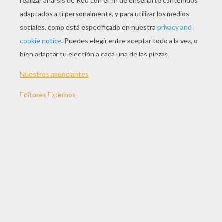
93 min
año
2009 (Estados Unidos)
Sinopsis
Siempre a tu lado. Hachiko?, está basada en una
historia real, que narra la lealtad de un perro Akita
llamado Hachiko. Apodado "Hachi", este pero
acompaña a su amo Parker (Richard Gere), un
profesor universitario, a la estación de tren cada
mañana para despedirse de él y luego regresa
cada tarde para darle la bienvenida. Pero su
rutina se ve rota por una desgracia. La historia de
Hachi es un cuento para todas las edades que
nos describe la devoción de un perro fiel a su
amo y de cómo el más simple de los actos
puede llegar a ser el más grande gesto.
Dirigida por
Lasse Hallström