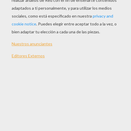
100 min
año
2008 (Japón)
Sinopsis
Sosuke, un niño de cinco años, vive en lo más
alto de un acantilado que da al mar. Una mañana,
mientras juega en una playa rocosa que hay bajo
su casa, se encuentra con una pececita de
colores llamada Ponyo, con la cabeza atascada
en un tarro de mermelada. Sosuke la rescata y la
guarda en un cubo verde de plástico. Ponyo y
Sosuke sienten una fascinación mutua. Él le
dice: ?No te preocupes, te protegeré y cuidaré
de ti?. Sin embargo, el padre de Ponyo, Fujimoto,
que en otro tiempo fue humano y ahora es un
hechicero que vive en lo más profundo del
océano, la obliga a regresar con él a las
profundidades del mar. ?¡Quiero ser humana!?,
exclama Ponyo y, decidida a convertirse en una
niña y regresar con Sosuke, escapa. Se desata el