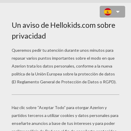
PONYO EN EL ACANTILADO
Título original
Gake no ue no Ponyo
Fecha de estreno
24 de abril de 2009
Duración