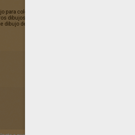
jo para colorear? ¡También te gustará este diseño de niñ
ros dibujos del mismo tema en el canal Dibujos de GALL
 este dibujo de niño comiendo galletas de jengibre te saldrá