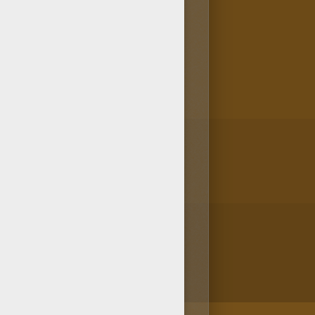
o comiendo galletas de
ETAS DE NAVIDAD para colorear
 muy bien una vez pintado.