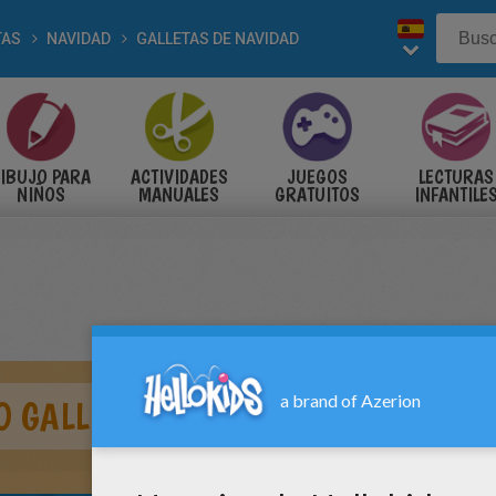
TAS
NAVIDAD
GALLETAS DE NAVIDAD
IBUJO PARA
ACTIVIDADES
JUEGOS
LECTURAS
NIÑOS
MANUALES
GRATUITOS
INFANTILE
 GALLETAS DE JENGIBRE