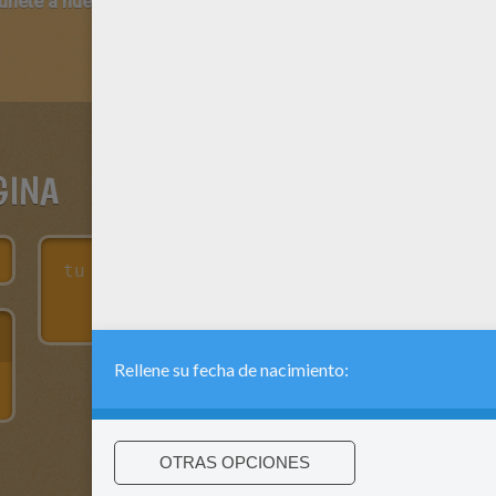
 únete a nuestro canal de vídeos para niños en Youtube:
http:/
GINA