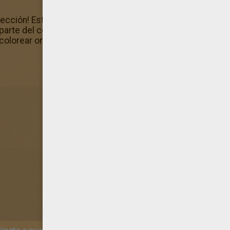
ción! Este Regalos al pie del árbol es un dibujo para col
a parte del conjunto de OSO NAVIDAD para colorear que te
colorear online.