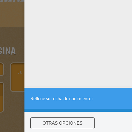
 únete a nuestro canal de vídeos para niños en Youtube:
http:/
GINA