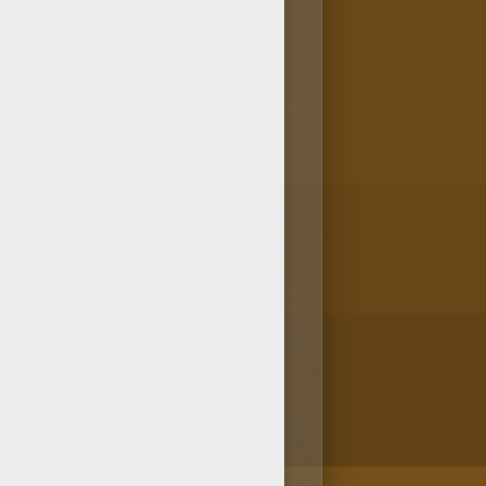
orear muy bonito. Este diseño
 proponemos en Hellokids. Es