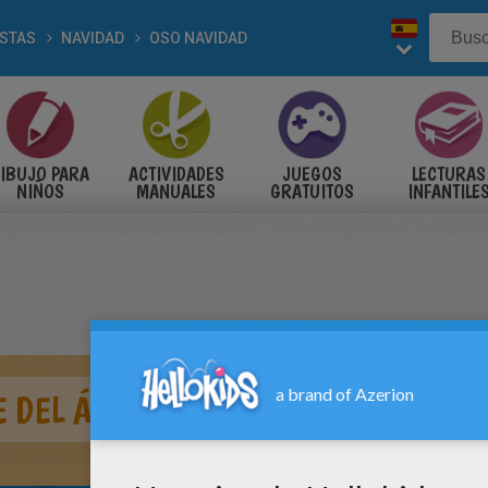
ESTAS
NAVIDAD
OSO NAVIDAD
IBUJO PARA
ACTIVIDADES
JUEGOS
LECTURAS
NIÑOS
MANUALES
GRATUITOS
INFANTILE
E DEL ÁRBOL