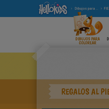
Dibujos para Colorear
FI
DIBUJOS PARA
D
COLOREAR
REGALOS AL PI