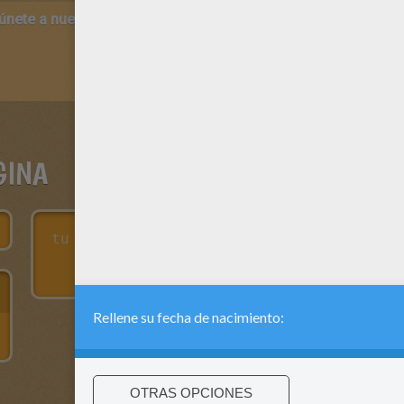
 únete a nuestro canal de vídeos para niños en Youtube:
http:/
GINA