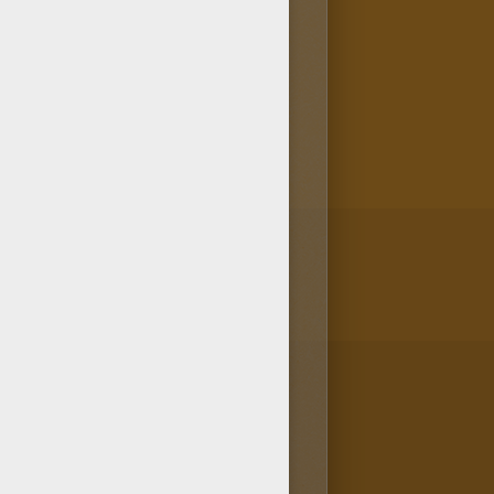
han seleccionado muchos
 pintar favoritos. ¡Colorear
 en línea te ayudará a afirmar