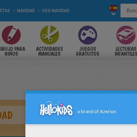
ESTAS
NAVIDAD
OSO NAVIDAD
IBUJO PARA
ACTIVIDADES
JUEGOS
LECTURAS
NIÑOS
MANUALES
GRATUITOS
INFANTILE
DAD