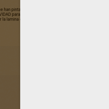
e han pintado este dibujo de Osito de Navidad también 
IDAD para colorear porque contiene todos sus dibujos para
ar la lamina de Osito de Navidad con lápices o directamente