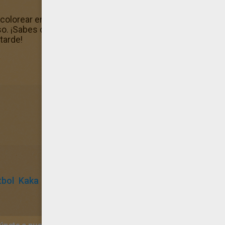
colorear encontrarás un dibujo de Kaká gratis. ¡Tienes 
. ¡Sabes que si te gusta los FUTBOLISTAS para colorear,
tarde!
tbol
Kaka