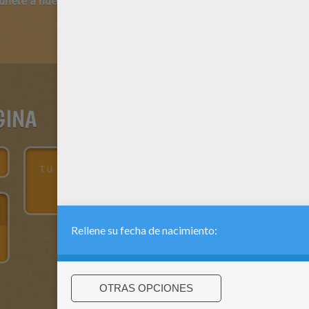
 únete a nuestro canal de vídeos para niños en Youtube:
http:/
GINA