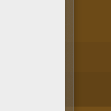
muy buen gusto! Has escogido
 puedes colorearlos todos o