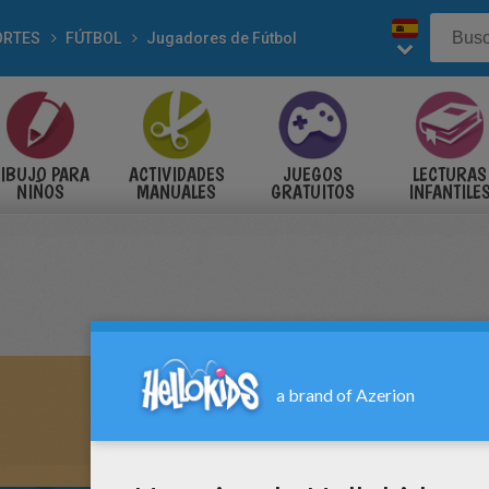
ORTES
FÚTBOL
Jugadores de Fútbol
IBUJO PARA
ACTIVIDADES
JUEGOS
LECTURAS
NIÑOS
MANUALES
GRATUITOS
INFANTILE