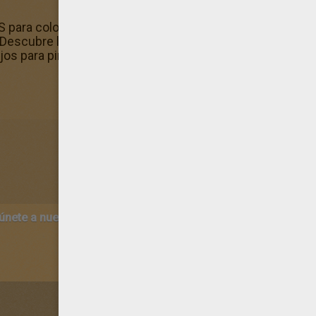
para colorear? ¡Por supuesto que sí ya que has escogido
! ¡Descubre los nuevos FUTBOLISTAS para colorear! Hellok
os para pintar!
 únete a nuestro canal de vídeos para niños en Youtube:
http:/