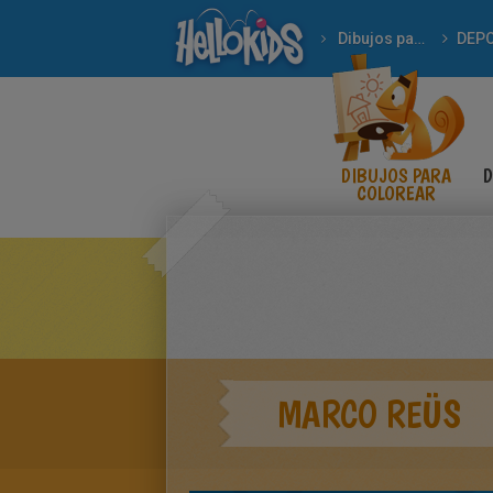
Dibujos para Colorear
DEP
DIBUJOS PARA
D
COLOREAR
MARCO REÜS