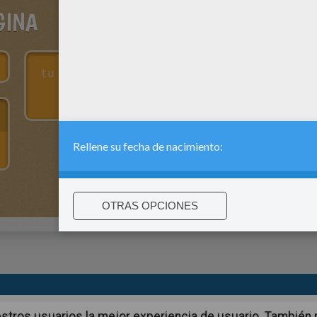
GINA
:
support@hellokids.com
|
Conditions
|
Cookies
|
La configuració
 nuestros usuarios la mejor experiencia de usuario. Tambié