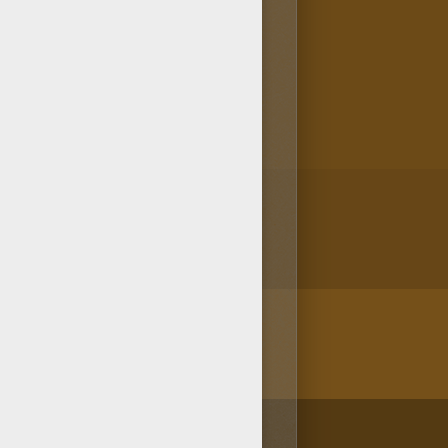
 el dibujo más bonito entre
ids dedica este dibujo de
/bit.ly/20IQovi