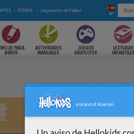
ORTES
FÚTBOL
Jugadores de Fútbol
IBUJO PARA
ACTIVIDADES
JUEGOS
LECTURAS
NIÑOS
MANUALES
GRATUITOS
INFANTILE