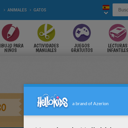
ANIMALES
GATOS
IBUJO PARA
ACTIVIDADES
JUEGOS
LECTURAS
NIÑOS
MANUALES
GRATUITOS
INFANTILE
SO