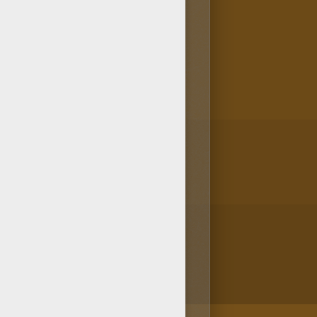
u creatividad! ¡No olvides
on Hellokids, procura imprimir