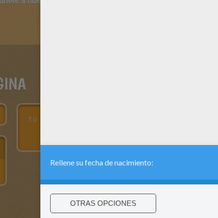
 únete a nuestro canal de vídeos para niños en Youtube:
http:/
GINA