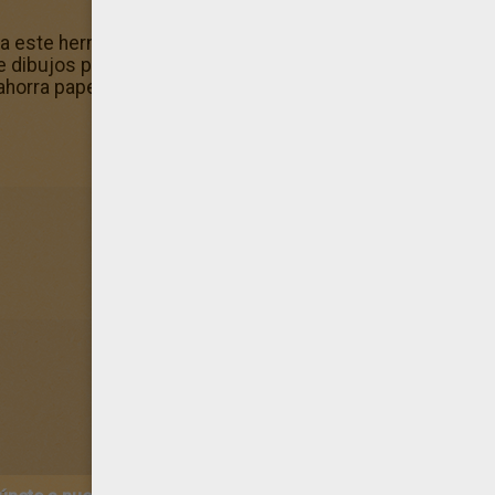
nta este hermoso diseño de Gato Azul Ruso según te guíe t
de dibujos para pintar y al mismo tiempo fan del planeta? C
horra papel y sigue divirtiéndote coloreando online.