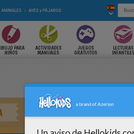
ANIMALES
AVES y PÁJAROS
IBUJO PARA
ACTIVIDADES
JUEGOS
LECTURAS
NIÑOS
MANUALES
GRATUITOS
INFANTILE
A