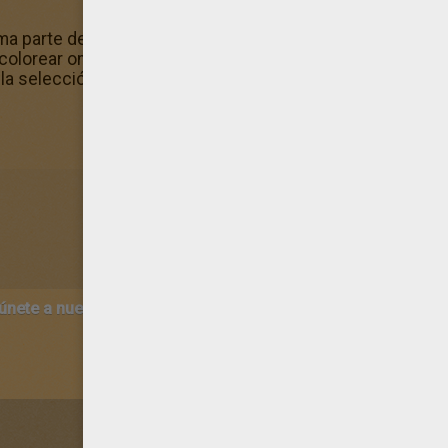
ma parte del conjunto de Dibujos de AVES y pájaros que t
 colorear online. Actualmente tienes acceso a un hermoso
 la selección de la categoría Dibujos de AVES y pájaros!
 únete a nuestro canal de vídeos para niños en Youtube:
http:/