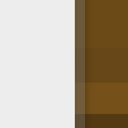
e proponemos en Hellokids. Es
 dibujo Canario Agata del canal
/bit.ly/20IQovi