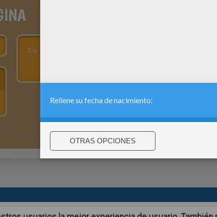
GINA
:
support@hellokids.com
|
Conditions
|
Cookies
|
La configuració
 nuestros usuarios la mejor experiencia de usuario. Tambié