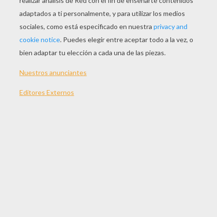
Decora tu hogar para el día del
Amor
, la Amistad y
el Cariño con adornos de papel en forma de
corazón hechos a mano. Da rienda suelta a tu
creatividad y crea suspensiones con corazones
diferentes para el Día de San Valentín. Para
seguir las instrucciones montaje: Ve el vídeo o
lee el paso a paso abajo.
MATERIAL NECESARIO
Hojas de papel para Origami, papel de regalos o