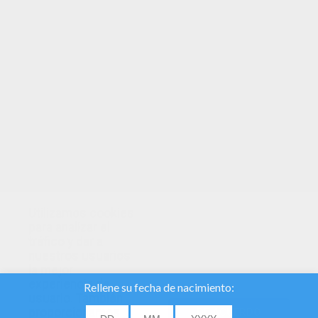
TUS PUNTOS
Utilizamos cookies
para analizar el
tráfico y dar a
nuestros usuarios
la mejor
experiencia de
usuario. También
proporcionamos
DE ACUERDO