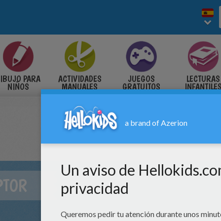
IBUJO PARA
ACTIVIDADES
JUEGOS
LECTURAS
NIÑOS
MANUALES
GRATUITOS
INFANTILE
PTOR